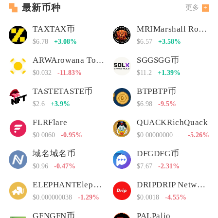
最新币种
更多
TAXTAX币
MRIMarshall Rogan Inu
$6.78
+3.08%
$6.57
+3.58%
ARWArowana Token
SGGSGG币
$0.032
-11.83%
$11.2
+1.39%
TASTETASTE币
BTPBTP币
$2.6
+3.9%
$6.98
-9.5%
FLRFlare
QUACKRichQuack
$0.0060
-0.95%
$0.00000000000
-5.26%
域名域名币
DFGDFG币
$0.96
-0.47%
$7.67
-2.31%
ELEPHANTElephant Money
DRIPDRIP Network
$0.000000038
-1.29%
$0.0018
-4.55%
GFNGFN币
PALPalio