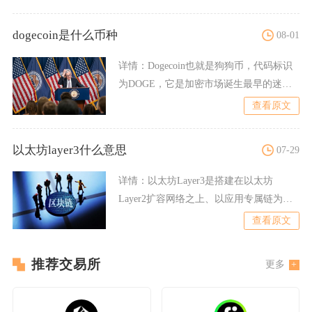
dogecoin是什么币种
08-01
详情：
Dogecoin也就是狗狗币，代码标识
为DOGE，它是加密市场诞生最早的迷因
币种，同时是一
查看原文
以太坊layer3什么意思
07-29
详情：
以太坊Layer3是搭建在以太坊
Layer2扩容网络之上、以应用专属链为核
心的分层执行架构
查看原文
推荐交易所
更多