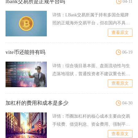
lbank交易所是正规平台吗
04-11
详情：
LBank交易所属于持有多国合规牌
照的正规海外交易平台，但在国内不具备
合法运营资质，属于受
查看原文
vite币还能持有吗
06-19
详情：
综合项目基本面、盘面流动性与生
态落地现状，普通投资者不建议重仓长期
持有VITE，存量持仓可
查看原文
加杠杆的费用和成本是多少
04-30
详情：
币圈加杠杆的核心成本主要由交易
手续费、借贷利息、资金费用、强制平仓
费构成，主流币种短线低倍
查看原文