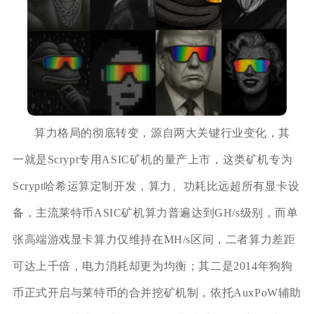
算力格局的彻底转变，源自两大关键行业变化，其
一就是Scrypt专用ASIC矿机的量产上市，这类矿机专为
Scrypt哈希运算定制开发，算力、功耗比远超所有显卡设
备，主流莱特币ASIC矿机算力普遍达到GH/s级别，而单
张高端游戏显卡算力仅维持在MH/s区间，二者算力差距
可达上千倍，电力消耗却更为均衡；其二是2014年狗狗
币正式开启与莱特币的合并挖矿机制，依托AuxPoW辅助