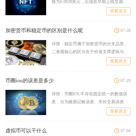
格为0.0028美元，出现在早期上线交易阶
段，该价格是全周
查看原文
加密货币和稳定币的区别是什么呢
07-28
详情：
稳定币属于加密货币的分支品类，
二者最核心的区分在于价值支撑逻辑与价
格波动特征，普通加密货币
查看原文
币圈iou的误差是多少
07-29
详情：
币圈IOU不存在固定统一的数值误
差，分为账面记账误差、市价交易误差、
兑付储备误差三类，常规
查看原文
虚拟币可以干什么
07-04