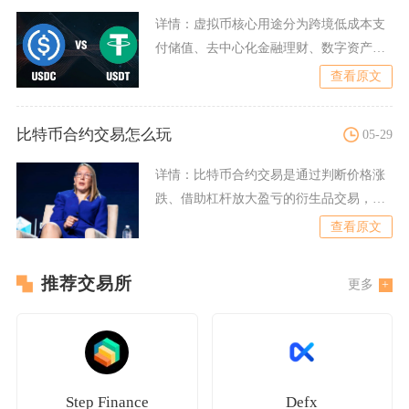
详情：
虚拟币核心用途分为跨境低成本支
付储值、去中心化金融理财、数字资产确
权流通、Web3生态交互
查看原文
比特币合约交易怎么玩
05-29
详情：
比特币合约交易是通过判断价格涨
跌、借助杠杆放大盈亏的衍生品交易，核
心是做多做空、选杠杆与保
查看原文
推荐交易所
更多
Step Finance
Defx