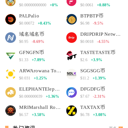
$0.00000000000
+0%
$0.0061
+0.88%
PALPalio
BTPBTP币
$0.00072
+0.43%
$6.98
-9.5%
域名域名币
DRIPDRIP Network
$0.95
-0.69%
$0.0018
-4.55%
GFNGFN币
TASTETASTE币
$1.33
+7.89%
$2.6
+3.9%
ARWArowana Token
SGGSGG币
$0.031
+1.25%
$11.2
+1.39%
ELEPHANTElephant Money
DFGDFG币
$0.000000039
+1.36%
$7.67
-2.31%
MRIMarshall Rogan Inu
TAXTAX币
$6.57
+3.58%
$6.78
+3.08%