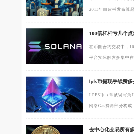
2013年白皮书发布算
100倍杠杆亏几个点
在币圈合约交易中，1
平台实际触发多集中在0
lpfs币提现手续费多
LPFS币（常被误写为I
网络Gas费两部分构成
去中心化交易所有