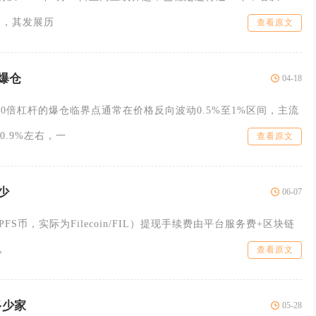
起，其发展历
查看原文
爆仓
04-18
00倍杠杆的爆仓临界点通常在价格反向波动0.5%至1%区间，主流
.9%左右，一
查看原文
少
06-07
PFS币，实际为Filecoin/FIL）提现手续费由平台服务费+区块链
，
查看原文
多少家
05-28