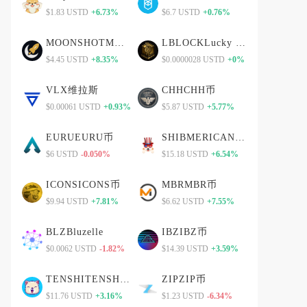
$1.83 USTD
+6.73%
$6.7 USTD
+0.76%
MOONSHOTMOONSHOT币
LBLOCKLucky Block
$4.45 USTD
+8.35%
$0.0000028 USTD
+0%
VLX维拉斯
CHHCHH币
$0.00061 USTD
+0.93%
$5.87 USTD
+5.77%
EURUEURU币
SHIBMERICANSHIBMERICAN币
$6 USTD
-0.050%
$15.18 USTD
+6.54%
ICONSICONS币
MBRMBR币
$9.94 USTD
+7.81%
$6.62 USTD
+7.55%
BLZBluzelle
IBZIBZ币
$0.0062 USTD
-1.82%
$14.39 USTD
+3.59%
TENSHITENSHI币
ZIPZIP币
$11.76 USTD
+3.16%
$1.23 USTD
-6.34%