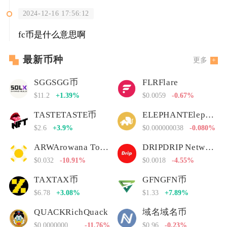
2024-12-16 17:56:12
fc币是什么意思啊
最新币种
更多
SGGSGG币
FLRFlare
$11.2
+1.39%
$0.0059
-0.67%
TASTETASTE币
ELEPHANTElephant Money
$2.6
+3.9%
$0.000000038
-0.080%
ARWArowana Token
DRIPDRIP Network
$0.032
-10.91%
$0.0018
-4.55%
TAXTAX币
GFNGFN币
$6.78
+3.08%
$1.33
+7.89%
QUACKRichQuack
域名域名币
$0.00000000000
-11.76%
$0.96
-0.23%