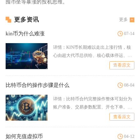
囤币坐等暴涨的投机思维。
更多资讯
更多
kin币为什么难涨
07-14
详情：
KIN币长期难以走出上涨行情，核
心由超大代币总供给、核心载体停运、生
态落地严重不足、市场流
查看原文
比特币合约操作步骤是什么
08-04
详情：
比特币合约完整操作整体可划分为
账户准备、交易参数配置、开仓下单、持
仓风控管理、平仓结算五大
查看原文
如何充值虚拟币
04-12