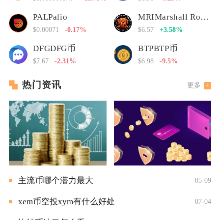
PALPalio
MRIMarshall Rogan Inu
$0.00071
-0.17%
$6.57
+3.58%
DFGDFG币
BTPBTP币
$7.67
-2.31%
$6.98
-9.5%
热门资讯
更多
主流币哪个潜力最大
05-09
xem币空投xym有什么好处
07-04