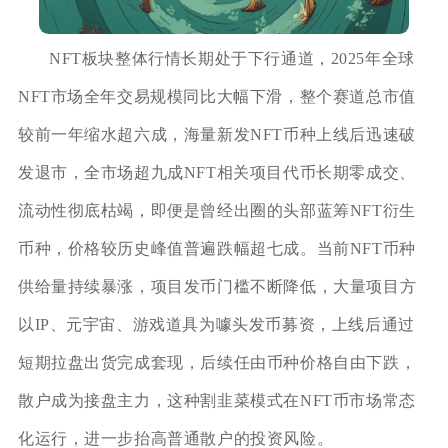
NFT板块整体行情长期处于下行通道，2025年全球
NFT市场全年交易规模同比大幅下滑，整个赛道总市值
较前一年缩水超六成，海量新发NFT币种上线后迅速破
发退市，全市场超九成NFT相关项目代币长期零成交、
流动性彻底枯竭，即便是曾经出圈的头部蓝筹NFT衍生
币种，价格较历史峰值普遍跌幅超七成。当前NFT币种
供给量持续暴涨，项目发币门槛不断降低，大量项目方
以IP、元宇宙、游戏道具为噱头发币募资，上线后通过
短期拉盘出货完成套现，后续任由币种价格自由下跌，
散户成为接盘主力，这种割韭菜模式在NFT币市场常态
化运行，进一步抬高普通散户的投资风险。