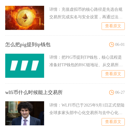
详情：
充值虚拟币的核心路径是先选合规
交易所完成实名与安全设置，再通过法币
充值、币币转账或第三方支
查看原文
怎么把pig提到tp钱包
06-01
详情：
把PIG币提到TP钱包，核心流程是
准备好TP钱包的BSC链地址、从交易所发
起提币、在TP钱
查看原文
wlfi币什么时候能上交易所
06-27
详情：
WLFI币已于2025年9月1日正式登陆
全球多家头部中心化交易所与去中心化交
易所，投资者当
查看原文