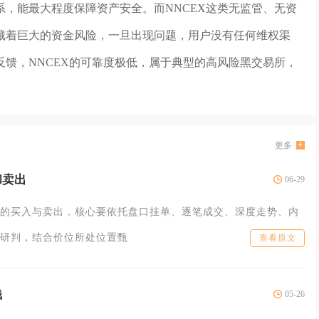
，能最大程度保障资产安全。而NNCEX这类无监管、无资
藏着巨大的资金风险，一旦出现问题，用户没有任何维权渠
馈，NNCEX的可靠度极低，属于典型的高风险黑交易所，
更多
和卖出
06-29
的买入与卖出，核心要依托盘口挂单、逐笔成交、深度走势、内
研判，结合价位所处位置甄
查看原文
钱
05-26