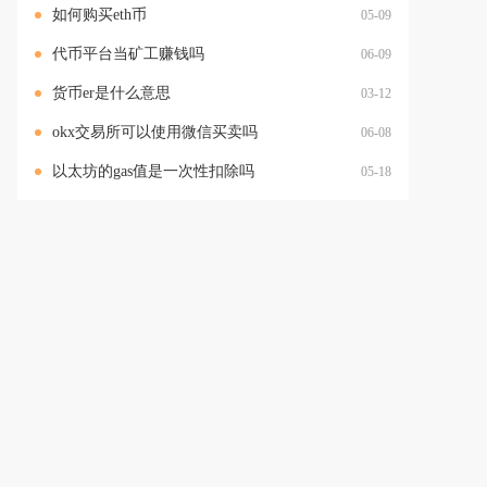
如何购买eth币
05-09
代币平台当矿工赚钱吗
06-09
货币er是什么意思
03-12
okx交易所可以使用微信买卖吗
06-08
以太坊的gas值是一次性扣除吗
05-18