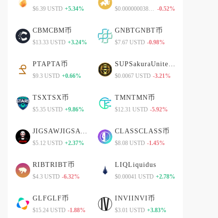
$6.39 USTD
+5.34%
$0.000000038 USTD
-0.52%
CBMCBM币
GNBTGNBT币
$13.33 USTD
+3.24%
$7.67 USTD
-0.98%
PTAPTA币
SUPSakuraUnitedPlatform
$9.3 USTD
+0.66%
$0.0067 USTD
-3.21%
TSXTSX币
TMNTMN币
$5.35 USTD
+9.86%
$12.31 USTD
-5.92%
JIGSAWJIGSAW币
CLASSCLASS币
$5.12 USTD
+2.37%
$8.08 USTD
-1.45%
RIBTRIBT币
LIQLiquidus
$4.3 USTD
-6.32%
$0.00041 USTD
+2.78%
GLFGLF币
INVIINVI币
$15.24 USTD
-1.88%
$3.01 USTD
+3.83%