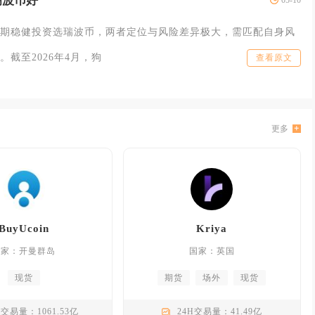
瑞波币好
05-10
期稳健投资选瑞波币，两者定位与风险差异极大，需匹配自身风
截至2026年4月，狗
查看原文
更多
BuyUcoin
Kriya
国家：开曼群岛
国家：英国
现货
期货
场外
现货
H交易量：1061.53亿
24H交易量：41.49亿