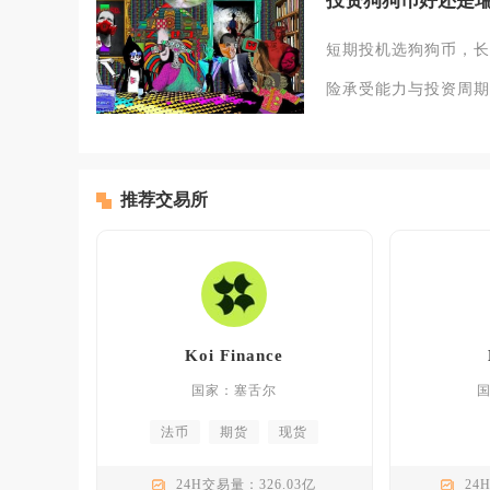
投资狗狗币好还是
短期投机选狗狗币，长
险承受能力与投资周期。
推荐交易所
Koi Finance
国家：塞舌尔
法币
期货
现货
24H交易量：326.03亿
24