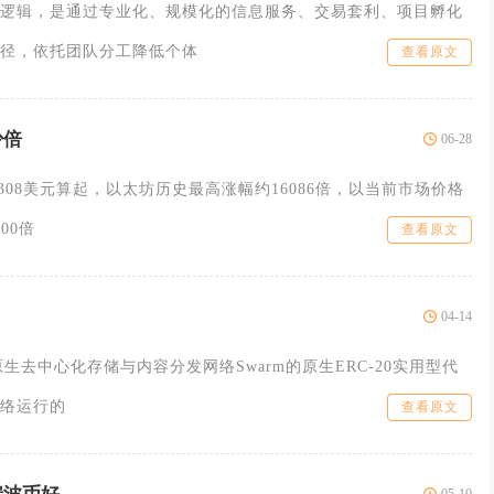
逻辑，是通过专业化、规模化的信息服务、交易套利、项目孵化
径，依托团队分工降低个体
查看原文
少倍
06-28
0.308美元算起，以太坊历史最高涨幅约16086倍，以当前市场价格
00倍
查看原文
04-14
0原生去中心化存储与内容分发网络Swarm的原生ERC-20实用型代
络运行的
查看原文