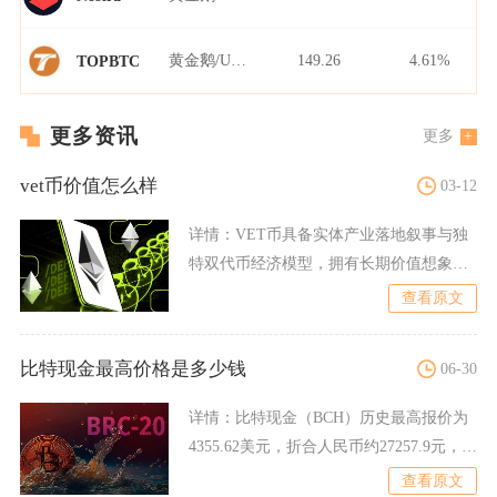
黄金鹅/USDT
149.26
4.61%
TOPBTC
更多资讯
更多
vet币价值怎么样
03-12
详情：
VET币具备实体产业落地叙事与独
特双代币经济模型，拥有长期价值想象空
间，但短期缺少资金热度
查看原文
比特现金最高价格是多少钱
06-30
详情：
比特现金（BCH）历史最高报价为
4355.62美元，折合人民币约27257.9元，价
格峰值
查看原文