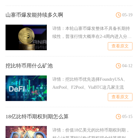
山寨币爆发能持续多久啊
05-19
详情：
本轮山寨币爆发整体不具备长期持
续性，普涨行情大概率在2-4周内进入分化
回落阶段，仅有少数具
查看原文
挖比特币用什么矿池
04-12
详情：
挖比特币优先选择FoundryUSA、
AntPool、F2Pool、ViaBTC这几家主流
查看原文
18亿比特币期权到期怎么算
05-15
详情：
价值18亿美元的比特币期权到期，
核心计算逻辑以欧式期权现金结算规则为