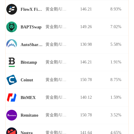
黄金鹅/USDT
146.21
8.93%
FlowX Finance
黄金鹅/USDT
149.26
7.02%
BAPTSwap
黄金鹅/USDT
130.98
5.58%
AutoShark Finance
黄金鹅/USDT
146.21
1.91%
Bitstamp
黄金鹅/USDT
150.78
8.75%
Coinut
黄金鹅/USDT
140.12
1.59%
BitMEX
黄金鹅/USDT
150.78
3.52%
Remitano
黄金鹅/USDT
141.64
4.65%
Nostra