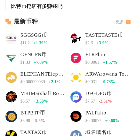
比特币挖矿有多赚钱吗
最新币种
更多
SGGSGG币
TASTETASTE币
$11.2
+1.39%
$2.6
+3.9%
GFNGFN币
FLRFlare
$1.33
+7.89%
$0.0061
+1.57%
ELEPHANTElephant Money
ARWArowana Token
$0.000000039
+2.1%
$0.031
+0.73%
MRIMarshall Rogan Inu
DFGDFG币
$6.57
+3.58%
$7.67
-2.31%
BTPBTP币
PALPalio
$6.98
-9.5%
$0.00072
+0.68%
TAXTAX币
域名域名币