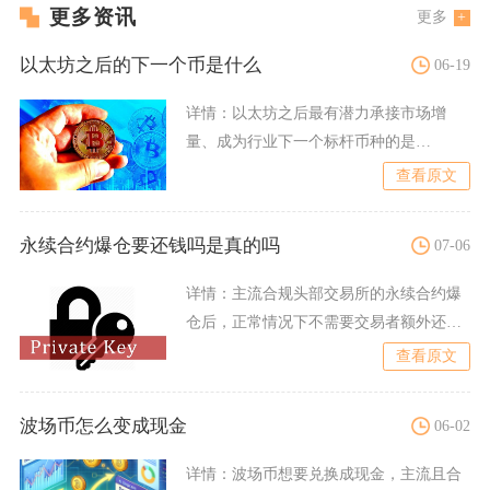
更多资讯
更多
以太坊之后的下一个币是什么
06-19
详情：
以太坊之后最有潜力承接市场增
量、成为行业下一个标杆币种的是
SOL（Solana），从链上交
查看原文
永续合约爆仓要还钱吗是真的吗
07-06
详情：
主流合规头部交易所的永续合约爆
仓后，正常情况下不需要交易者额外还
钱，该说法仅针对无负余额保
查看原文
波场币怎么变成现金
06-02
详情：
波场币想要兑换成现金，主流且合