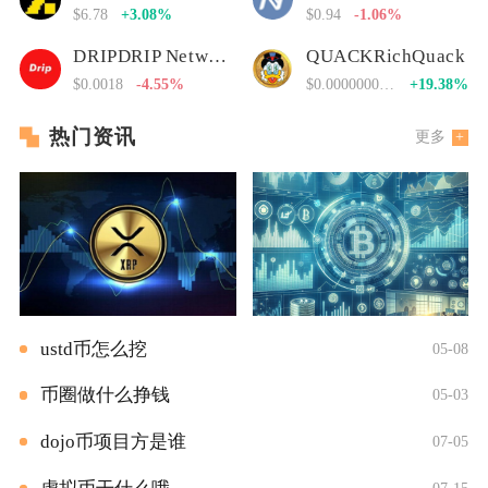
$6.78
+3.08%
$0.94
-1.06%
DRIPDRIP Network
QUACKRichQuack
$0.0018
-4.55%
$0.00000000000
+19.38%
热门资讯
更多
ustd币怎么挖
05-08
币圈做什么挣钱
05-03
dojo币项目方是谁
07-05