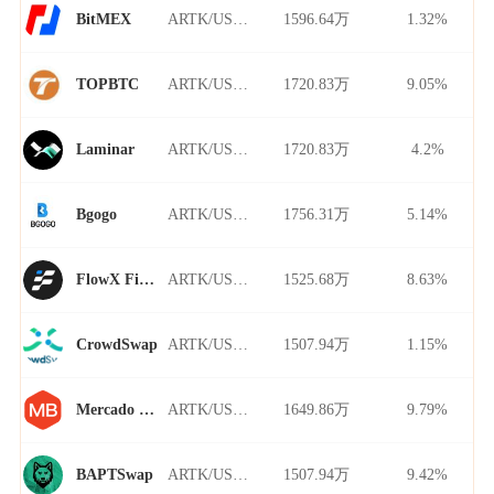
ARTK/USDT
1596.64万
1.32%
BitMEX
ARTK/USDT
1720.83万
9.05%
TOPBTC
ARTK/USDT
1720.83万
4.2%
Laminar
ARTK/USDT
1756.31万
5.14%
Bgogo
ARTK/USDT
1525.68万
8.63%
FlowX Finance
ARTK/USDT
1507.94万
1.15%
CrowdSwap
ARTK/USDT
1649.86万
9.79%
Mercado Bitcoin
ARTK/USDT
1507.94万
9.42%
BAPTSwap