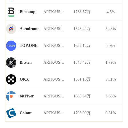
ARTK/USDT
1738.57万
4.5%
Bitstamp
ARTK/USDT
1543.42万
5.48%
Aerodrome
ARTK/USDT
1632.12万
5.9%
TOP.ONE
ARTK/USDT
1543.42万
1.79%
Bitsten
ARTK/USDT
1561.16万
7.11%
OKX
ARTK/USDT
1685.34万
3.38%
bitFlyer
ARTK/USDT
1703.09万
0.31%
Coinut