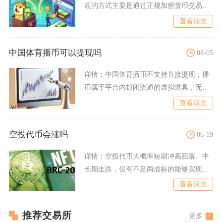
规的方式主要是通过正规加密货币交易平
台卖出变现、场外点对点交
查看原文
中国体育播币可以提现吗
08-05
详情：
中国体育播币不支持直接提现，播
币属于平台内封闭流通的虚拟道具，无法
兑换人民币，也不存在官方
查看原文
空投代币会涨吗
06-19
详情：
空投代币大概率短期冲高回落、中
长期走跌，仅有不足两成标的能够实现持
续性上涨，绝大多数普通空
查看原文
推荐交易所
更多