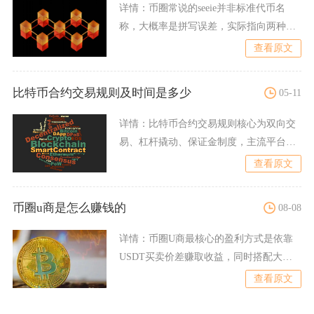
详情：
币圈常说的seeie并非标准代币名
称，大概率是拼写误差，实际指向两种主
流币种：一是元一（S
查看原文
比特币合约交易规则及时间是多少
05-11
详情：
比特币合约交易规则核心为双向交
易、杠杆撬动、保证金制度，主流平台为
7×24小时连续交易，交
查看原文
币圈u商是怎么赚钱的
08-08
详情：
币圈U商最核心的盈利方式是依靠
USDT买卖价差赚取收益，同时搭配大额
交易流水周转、私域溢价
查看原文