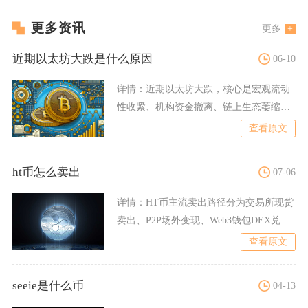
更多资讯
更多
近期以太坊大跌是什么原因
06-10
详情：
近期以太坊大跌，核心是宏观流动
性收紧、机构资金撤离、链上生态萎缩、
监管与竞争压力叠加，多重
查看原文
ht币怎么卖出
07-06
详情：
HT币主流卖出路径分为交易所现货
卖出、P2P场外变现、Web3钱包DEX兑换
三类，持有HT
查看原文
seeie是什么币
04-13