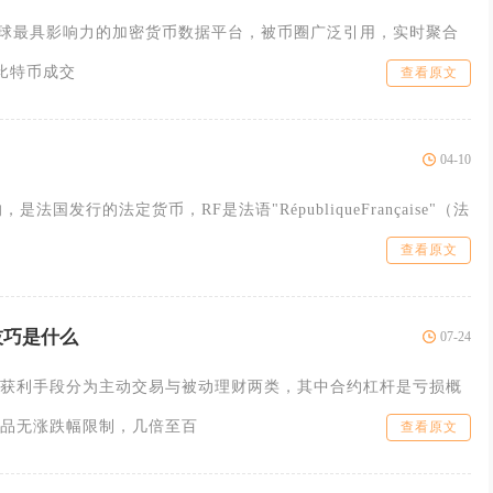
ap作为全球最具影响力的加密货币数据平台，被币圈广泛引用，实时聚合
的比特币成交
查看原文
04-10
是法国发行的法定货币，RF是法语"RépubliqueFrançaise"（法
查看原文
技巧是什么
07-24
获利手段分为主动交易与被动理财两类，其中合约杠杆是亏损概
品无涨跌幅限制，几倍至百
查看原文