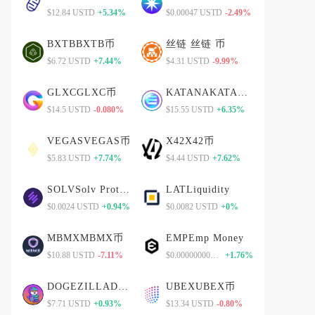
$12.84 USTD
+5.34%
$0.00047 USTD
-2.49%
BXTBBXTB币
丝链 丝链 币
$6.72 USTD
+7.44%
$4.31 USTD
-9.99%
GLXCGLXC币
KATANAKATANA币
$14.5 USTD
-0.080%
$15.55 USTD
+6.35%
VEGASVEGAS币
X42X42币
$5.83 USTD
+7.74%
$4.44 USTD
+7.62%
SOLVSolv Protocol
LATLiquidity
$0.0024 USTD
+0.94%
$0.0082 USTD
+0%
MBMXMBMX币
EMPEmp Money
$10.88 USTD
-7.11%
$0.00000000000 USTD
+1.76%
DOGEZILLADOGEZILLA币
UBEXUBEX币
$7.71 USTD
+0.93%
$13.34 USTD
-0.80%