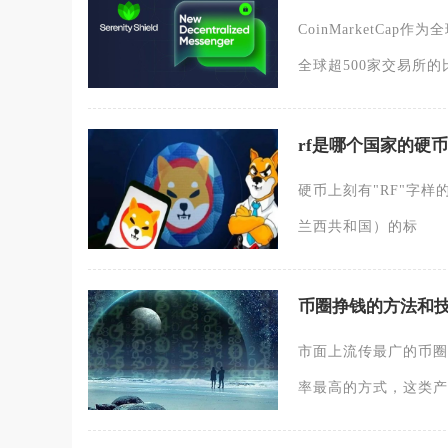
CoinMarketC
全球超500家交易所
rf是哪个国家的硬币
硬币上刻有"RF"字样的，
兰西共和国）的标
币圈挣钱的方法和
市面上流传最广的币圈
率最高的方式，这类产