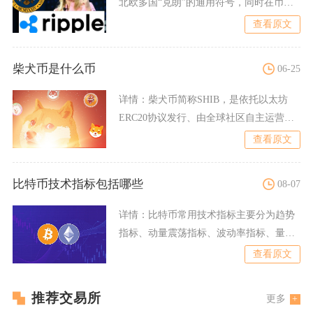
北欧多国“克朗”的通用符号，同时在币圈
常被误认与韩元相关，
查看原文
柴犬币是什么币
06-25
详情：
柴犬币简称SHIB，是依托以太坊
ERC20协议发行、由全球社区自主运营的
模因类加密代币，诞
查看原文
比特币技术指标包括哪些
08-07
详情：
比特币常用技术指标主要分为趋势
指标、动量震荡指标、波动率指标、量价
指标四大类别，另外币圈交
查看原文
推荐交易所
更多