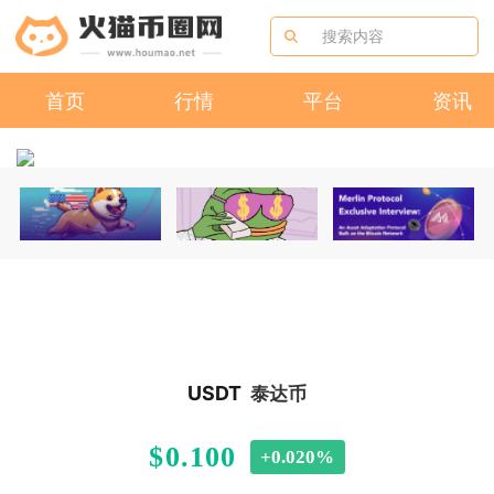
首页
行情
平台
资讯
USDT
泰达币
$0.100
+0.020%