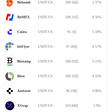
USDT/USDT
100.56亿
2.37%
Bithumb
USDT/USDT
109.31亿
8.56%
BitMEX
USDT/USDT
95.1亿
5.18%
Coinw
USDT/USDT
97.28亿
0.57%
bitFlyer
USDT/USDT
106.03亿
5.15%
Bitstamp
USDT/USDT
109.31亿
4.16%
Bitso
USDT/USDT
96.19亿
9.06%
Antfarm
USDT/USDT
103.84亿
5.9%
XSwap