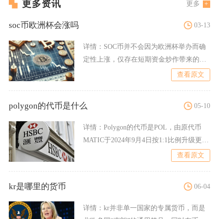
更多资讯
更多
soc币欧洲杯会涨吗
03-13
详情：
SOC币并不会因为欧洲杯举办而确
定性上涨，仅存在短期资金炒作带来的脉
冲行情，长期不具备持续
查看原文
polygon的代币是什么
05-10
详情：
Polygon的代币是POL，由原代币
MATIC于2024年9月4日按1:1比例升级更名
而
查看原文
kr是哪里的货币
06-04
详情：
kr并非单一国家的专属货币，而是