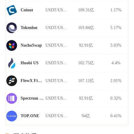
USDT/USDT
109.31亿
1.17%
Coinut
USDT/USDT
103.84亿
5.17%
Tokenlon
USDT/USDT
92.91亿
5.03%
NachoSwap
USDT/USDT
102.75亿
4.4%
Huobi US
USDT/USDT
107.12亿
2.01%
FlowX Finance
USDT/USDT
92.91亿
0.32%
Spectrum Finance
USDT/USDT
94亿
0.41%
TOP.ONE