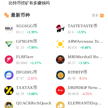
比特币挖矿有多赚钱吗
最新币种
更多
SGGSGG币
TASTETASTE币
$11.2
+1.39%
$2.6
+3.9%
GFNGFN币
ARWArowana Token
$1.33
+7.89%
$0.031
+0.40%
FLRFlare
MRIMarshall Rogan Inu
$0.0060
+1.17%
$6.57
+3.58%
DFGDFG币
BTPBTP币
$7.67
-2.31%
$6.98
-9.5%
TAXTAX币
DRIPDRIP Network
$6.78
+3.08%
$0.0018
-4.55%
QUACKRichQuack
ELEPHANTElephant Money