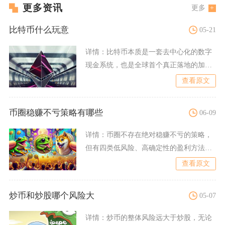
更多资讯
更多
比特币什么玩意
05-21
详情：
比特币本质是一套去中心化的数字
现金系统，也是全球首个真正落地的加密
数字货币，它不靠任何国家
查看原文
币圈稳赚不亏策略有哪些
06-09
详情：
币圈不存在绝对稳赚不亏的策略，
但有四类低风险、高确定性的盈利方法：
主流币长线持有、资金费套
查看原文
炒币和炒股哪个风险大
05-07
详情：
炒币的整体风险远大于炒股，无论