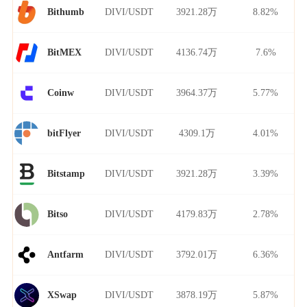
DIVI/USDT
3921.28万
8.82%
Bithumb
DIVI/USDT
4136.74万
7.6%
BitMEX
DIVI/USDT
3964.37万
5.77%
Coinw
DIVI/USDT
4309.1万
4.01%
bitFlyer
DIVI/USDT
3921.28万
3.39%
Bitstamp
DIVI/USDT
4179.83万
2.78%
Bitso
DIVI/USDT
3792.01万
6.36%
Antfarm
DIVI/USDT
3878.19万
5.87%
XSwap