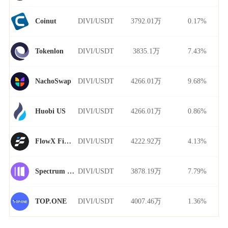
DIVI/USDT
3792.01万
0.17%
Coinut
DIVI/USDT
3835.1万
7.43%
Tokenlon
DIVI/USDT
4266.01万
9.68%
NachoSwap
DIVI/USDT
4266.01万
0.86%
Huobi US
DIVI/USDT
4222.92万
4.13%
FlowX Finance
DIVI/USDT
3878.19万
7.79%
Spectrum Finance
DIVI/USDT
4007.46万
1.36%
TOP.ONE