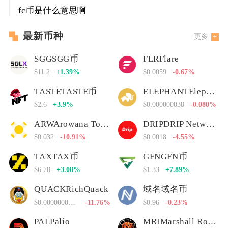
fc币是什么意思啊
最新币种
更多
SGGSGG币
FLRFlare
$11.2
+1.39%
$0.0059
-0.67%
TASTETASTE币
ELEPHANTElephant Money
$2.6
+3.9%
$0.000000038
-0.080%
ARWArowana Token
DRIPDRIP Network
$0.032
-10.91%
$0.0018
-4.55%
TAXTAX币
GFNGFN币
$6.78
+3.08%
$1.33
+7.89%
QUACKRichQuack
域名域名币
$0.00000000000
-11.76%
$0.96
-0.23%
PALPalio
MRIMarshall Rogan Inu