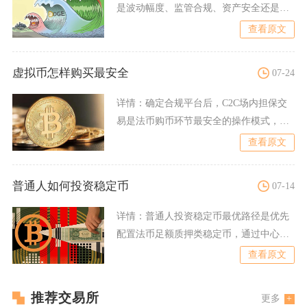
是波动幅度、监管合规、资产安全还是本
金归零概率，虚拟货币市场
查看原文
虚拟币怎样购买最安全
07-24
详情：
确定合规平台后，C2C场内担保交
易是法币购币环节最安全的操作模式，平
台会预先锁定卖家对应数
查看原文
普通人如何投资稳定币
07-14
详情：
普通人投资稳定币最优路径是优先
配置法币足额质押类稳定币，通过中心化
交易所活期/定期理财获取
查看原文
推荐交易所
更多