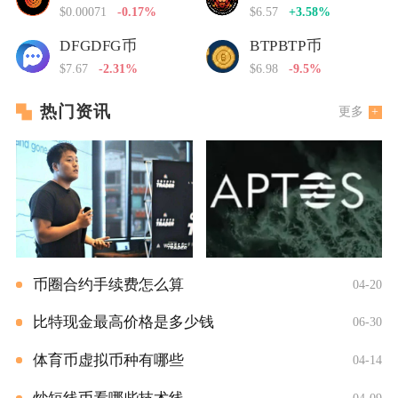
$0.00071
-0.17%
$6.57
+3.58%
DFGDFG币
BTPBTP币
$7.67
-2.31%
$6.98
-9.5%
热门资讯
更多
币圈合约手续费怎么算
04-20
比特现金最高价格是多少钱
06-30
体育币虚拟币种有哪些
04-14