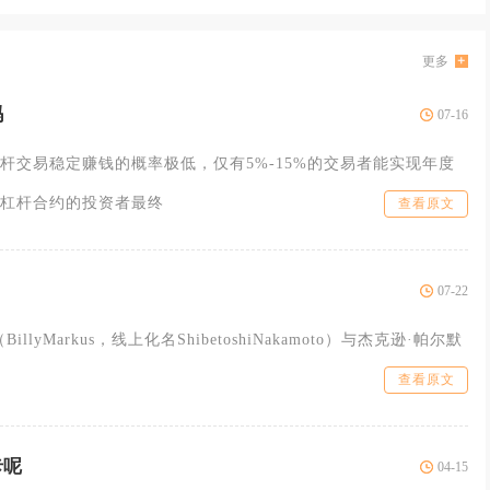
更多
吗
07-16
杆交易稳定赚钱的概率极低，仅有5%-15%的交易者能实现年度
杠杆合约的投资者最终
查看原文
07-22
lyMarkus，线上化名ShibetoshiNakamoto）与杰克逊·帕尔默
查看原文
卡呢
04-15