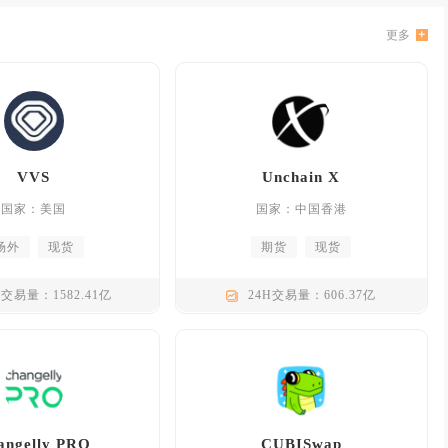
更多
VVS
Unchain X
国家：美国
国家：中国香港
场外
现货
期货
现货
H交易量：1582.41亿
24H交易量：606.37亿
angelly PRO
CUBISwap