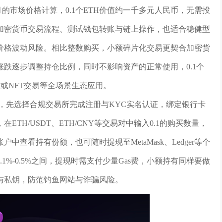
年4月的市场价格计算，0.1个ETH价值约一千多元人民币，无需投
加密货币交易流程、测试钱包转账与链上操作，也适合稳健型
价格波动风险。相比整数购买，小额碎片化交易更契合加密货
跌逐步调整持仓比例，同时不影响资产的正常使用，0.1个
挖矿或NFT交易等全场景生态应用。
一致，先选择合规交易所完成注册与KYC实名认证，绑定银行卡
TH/USDT、ETH/CNY等交易对中输入0.1的购买数量，
查看持有份额，也可随时提现至MetaMask、Ledger等个
%-0.5%之间，提现时需支付少量Gas费，小额持有同样要做
与私钥，防范钓鱼网站与诈骗风险。