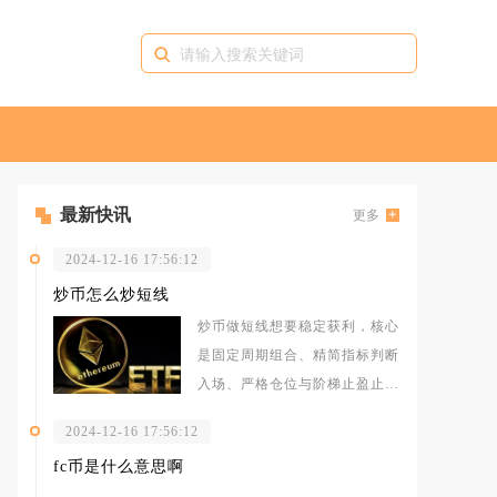
最新快讯
更多
2024-12-16 17:56:12
炒币怎么炒短线
炒币做短线想要稳定获利，核心
是固定周期组合、精简指标判断
入场、严格仓位与阶梯止盈止
损，放弃频繁交易，只做经过量
2024-12-16 17:56:12
价确认的确
fc币是什么意思啊