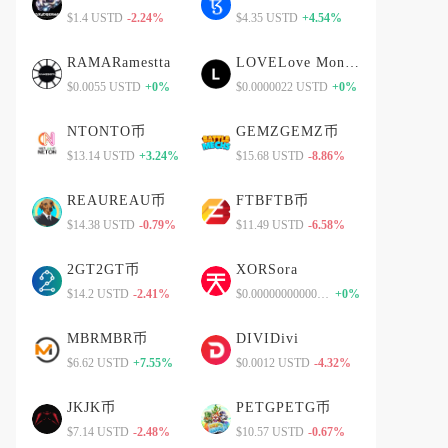
$1.4 USTD
-2.24%
$4.35 USTD
+4.54%
RAMARamestta
LOVELove Monster
$0.0055 USTD
+0%
$0.0000022 USTD
+0%
NTONTO币
GEMZGEMZ币
$13.14 USTD
+3.24%
$15.68 USTD
-8.86%
REAUREAU币
FTBFTB币
$14.38 USTD
-0.79%
$11.49 USTD
-6.58%
2GT2GT币
XORSora
$14.2 USTD
-2.41%
$0.00000000000 USTD
+0%
MBRMBR币
DIVIDivi
$6.62 USTD
+7.55%
$0.0012 USTD
-4.32%
JKJK币
PETGPETG币
$7.14 USTD
-2.48%
$10.57 USTD
-0.67%