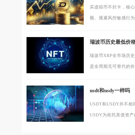
买虚拟币不封卡，核心
额、规避风控敏感行为
瑞波币历史最低价
瑞波币XRP全市场历史
是全周期无可替代的价
usdt和usdy一样吗
USDT和USDY并不
USDY为依托美债资