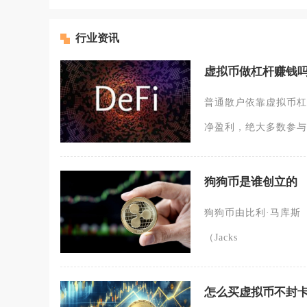
行业资讯
虚拟币做杠杆赚钱
普通散户依靠虚拟币杠
净盈利，绝大多数参与
狗狗币是谁创立的
狗狗币由比利·马库斯（Bil
（Jacks
怎么买虚拟币不封